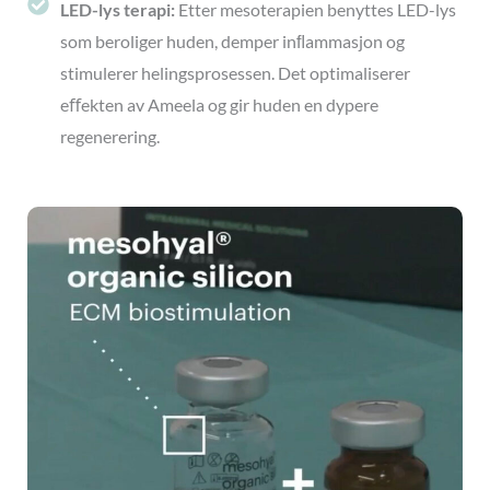
LED-lys terapi:
Etter mesoterapien benyttes LED-lys
som beroliger huden, demper inﬂammasjon og
stimulerer helingsprosessen. Det optimaliserer
eﬀekten av Ameela og gir huden en dypere
regenerering.