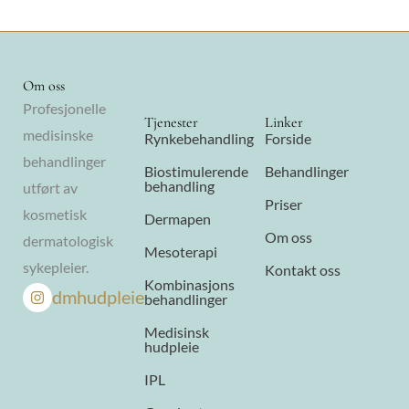
Om oss
Profesjonelle
Tjenester
Linker
medisinske
Rynkebehandling
Forside
behandlinger
Biostimulerende
Behandlinger
behandling
utført av
Priser
kosmetisk
Dermapen
Om oss
dermatologisk
Mesoterapi
sykepleier.
Kontakt oss
Kombinasjons
dmhudpleie
behandlinger
Medisinsk
hudpleie
IPL