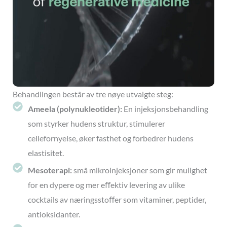
Behandlingen består av tre nøye utvalgte steg:
Ameela (polynukleotider):
En injeksjonsbehandling
som styrker hudens struktur, stimulerer
cellefornyelse, øker fasthet og forbedrer hudens
elastisitet.
Mesoterapi:
små mikroinjeksjoner som gir mulighet
for en dypere og mer eﬀektiv levering av ulike
cocktails av næringsstoﬀer som vitaminer, peptider,
antioksidanter.