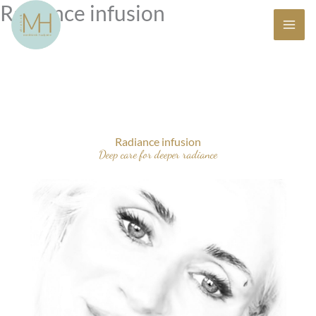
Radiance infusion
Skip
to
content
Radiance infusion
Deep care for deeper radiance